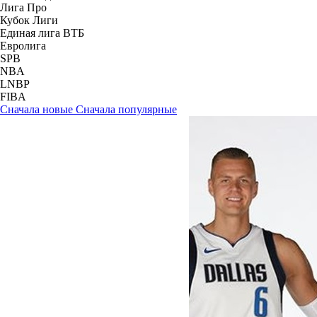
Лига Про
Кубок Лиги
Единая лига ВТБ
Евролига
SPB
NBA
LNBP
FIBA
Сначала новые
Сначала популярные