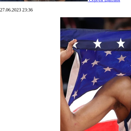
27.06.2023
23:36