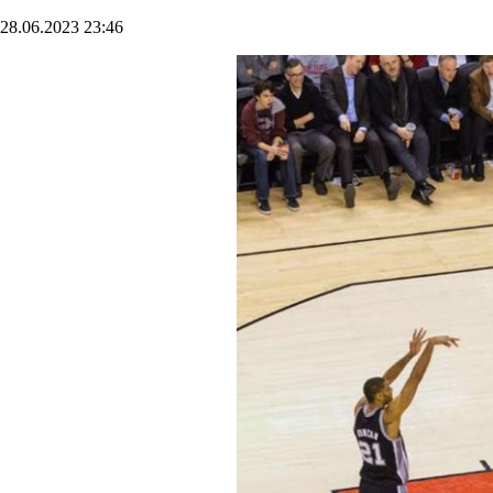
28.06.2023
23:46