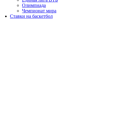
Олимпиада
Чемпионат мира
Ставки на баскетбол