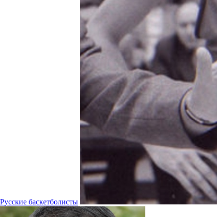
Русские баскетболисты