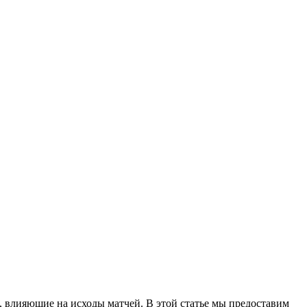
ы, влияющие на исходы матчей. В этой статье мы предоставим