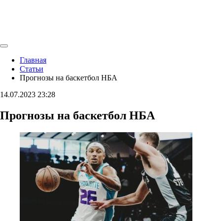
Главная
Статьи
Прогнозы на баскетбол НБА
14.07.2023
23:28
Прогнозы на баскетбол НБА