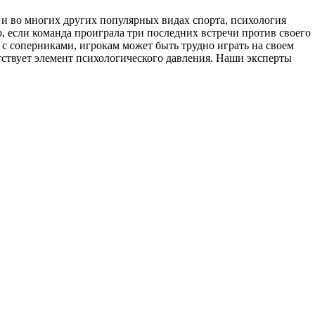
 и во многих других популярных видах спорта, психология
, если команда проиграла три последних встречи против своего
 с соперниками, игрокам может быть трудно играть на своем
тствует элемент психологического давления. Наши эксперты