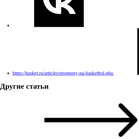
https://basket.ru/articles/prognozy-na-basketbol-nba
Другие статьи