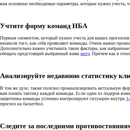
вам основные необходимые параметры, которые нужно учесть, 
Учтите форму команд НБА
Первым элементом, который нужно учесть для ваших прогнозов
нюансов того, как себя проявляют команды. Очень важно проана
Дополнительно важно учитывать такие факторы, как набранные и
обещать предстоящий выбранный вами
матч
. Причем как в отн
Анализируйте недавнюю статистику кл
В том же духе, также полезно проанализировать актуальную фо
вам понять тактику каждой команды. Если один из лидеров кома
защитника команды успешно контролируют ситуацию внутри
3
прогноз на баскетбол.
Следите за последними противостояния