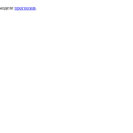
разделе
прогнозов
.