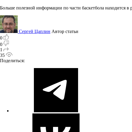
Больше полезной информации по части баскетбола находится в 
Сергей Цаплин
Автор статьи
0
0
1
35
Поделиться: