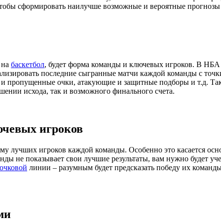
чтобы сформировать наилучше возможные и вероятные прогнозы 
 на
баскетбол
, будет форма команды и ключевых игроков. В НБА 
лизировать последние сыгранные матчи каждой команды с точки 
 пропущенные очки, атакующие и защитные подборы и т.д. Таким
ошении исхода, так и возможного финального счета.
ючевых игроков
рму лучших игроков каждой команды. Особенно это касается ос
нды не показывает свои лучшие результаты, вам нужно будет уче
-очковой
линии – разумным будет предсказать победу их команды.
ми