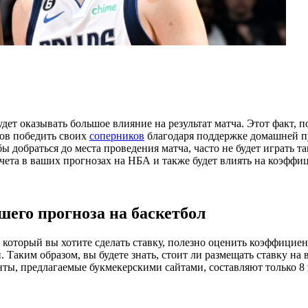
удет оказывать большое влияние на результат матча. Этот факт, 
ов победить своих
соперников
благодаря поддержке домашней пу
ы добраться до места проведения матча, часто не будет играть т
чета в ваших прогнозах на НБА и также будет влиять на коэффи
его прогноза на баскетбол
на который вы хотите сделать ставку, полезно оценить коэффици
Таким образом, вы будете знать, стоит ли размещать ставку на в
, предлагаемые букмекерскими сайтами, составляют только 8 к 5