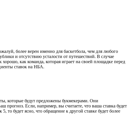
пожалуй, более верен именно для баскетбола, чем для любого
блики и отсутствию усталости от путешествий. В случае
ак хорошо, как команда, которая играет на своей площадке перед
циенты ставок на НБА.
енты, которые будут предложены букмекерами. Они
аш прогноз. Если, например, вы считаете, что ваша ставка будет
, то будет ясно, что обращение к другой ставке будет более