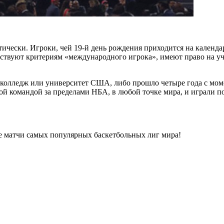
тически. Игроки, чей 19-й день рождения приходится на календа
етствуют критериям «международного игрока», имеют право на у
олледж или университет США, либо прошло четыре года с моме
й командой за пределами НБА, в любой точке мира, и играли по
 матчи самых популярных баскетбольных лиг мира!