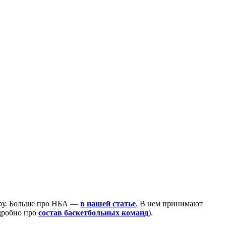
иру. Больше про НБА —
в нашей статье
. В нем принимают
одробно про
состав баскетбольных команд
).